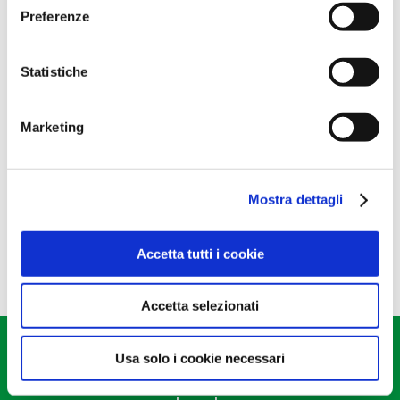
Preferenze
Catalogo CRA – EDIZIONE III
News
26 Gennaio 2024
Statistiche
Accedi al nuovo catalogo CRA 2024 e sfoglialo
gratuitamente online oppure scaricalo in formato PDF.
Marketing
Soluzioni studiate e sviluppate su misura, prove in
campo dedicate a trovare il formulato all’avanguardia
per…
Mostra dettagli
Per saperne di più
Accetta tutti i cookie
Accetta selezionati
CRA srl
- CF/PI 01087180392 - via Provinciale Cotignola, 22/2
Usa solo i cookie necessari
– Lugo, 48022 Ravenna -
+39 0545 24461
-
info@craconsorzio.it
-
Privacy Policy
-
designed by