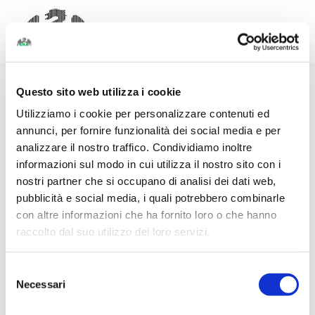
Facebook
Linkedin
Instagram
page
page
page
opens
opens
opens
Questo sito web utilizza i cookie
in
in
in
new
new
new
Utilizziamo i cookie per personalizzare contenuti ed
window
window
window
annunci, per fornire funzionalità dei social media e per
analizzare il nostro traffico. Condividiamo inoltre
informazioni sul modo in cui utilizza il nostro sito con i
nostri partner che si occupano di analisi dei dati web,
pubblicità e social media, i quali potrebbero combinarle
con altre informazioni che ha fornito loro o che hanno
raccolto dal suo utilizzo dei loro servizi.
Selezione
Necessari
del
consenso