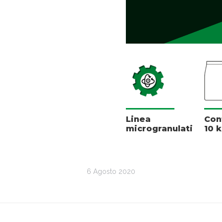
Linea
Con
microgranulati
10 
6 Agosto 2020