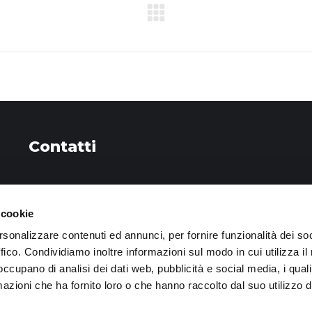
Next
project:
Contatti
Telefono
 cookie
+39 0545 24461
rsonalizzare contenuti ed annunci, per fornire funzionalità dei so
Email
ffico. Condividiamo inoltre informazioni sul modo in cui utilizza il 
info@craconsorzio.it
 occupano di analisi dei dati web, pubblicità e social media, i qual
azioni che ha fornito loro o che hanno raccolto dal suo utilizzo d
Privacy Policy