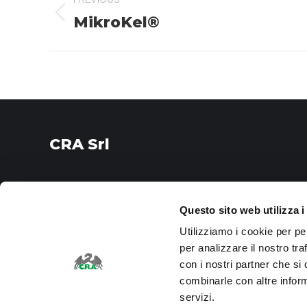
navigation
MikroKel®
Previous
project:
CRA Srl
via Provinciale Cotignola, 22/2
48022 Lugo, Ravenna
Questo sito web utilizza i
Utilizziamo i cookie per pe
I nostri orari
per analizzare il nostro tra
dal Lunedì al Venerdì
con i nostri partner che si
dalle 8 alle 12
combinarle con altre inform
dalle 14 alle 18
servizi.