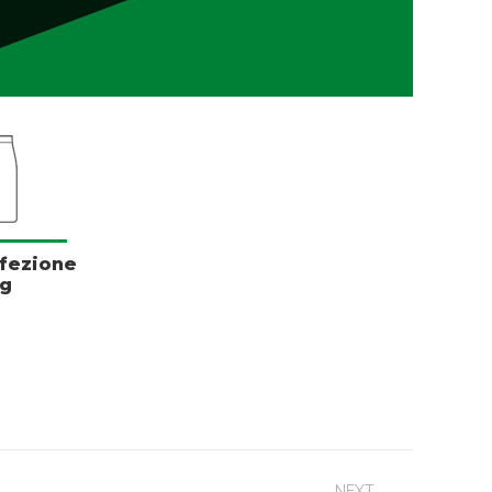
fezione
kg
NEXT