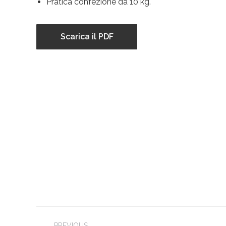
Pratica confezione da 10 kg.
Scarica il PDF
Project
PREVIOUS