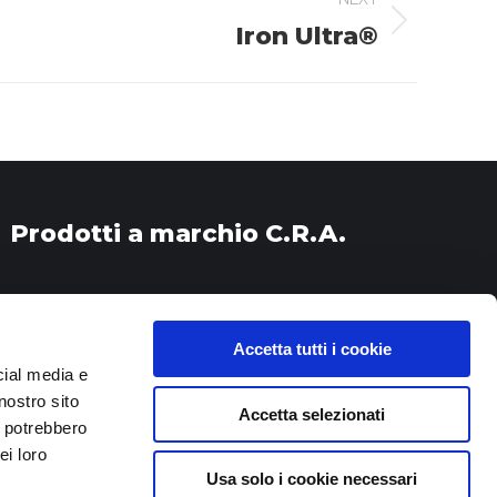
Iron Ultra®
Prodotti a marchio C.R.A.
Accetta tutti i cookie
cial media e
nostro sito
Accetta selezionati
i potrebbero
ei loro
Usa solo i cookie necessari