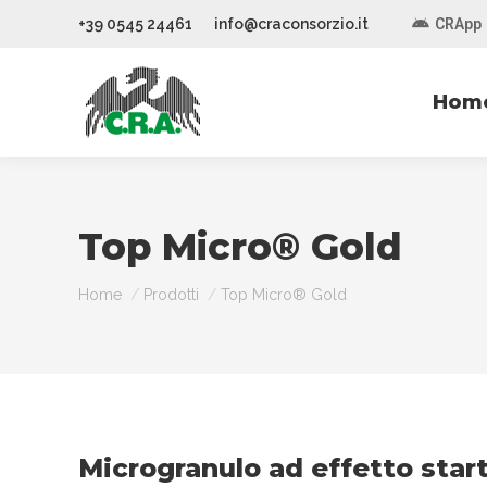
+39 0545 24461
info@craconsorzio.it
CRApp
Hom
Top Micro® Gold
You are here:
Home
Prodotti
Top Micro® Gold
Microgranulo ad effetto start