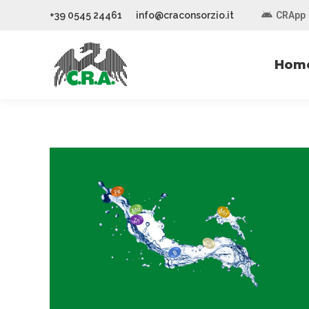
+39 0545 24461
info@craconsorzio.it
CRApp
Hom