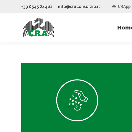
+39 0545 24461
info@craconsorzio.it
CRApp
Hom