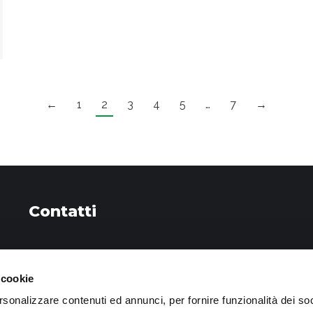
←
1
2
3
4
5
…
7
→
Contatti
Telefono
 cookie
+39 0545 24461
rsonalizzare contenuti ed annunci, per fornire funzionalità dei so
Email