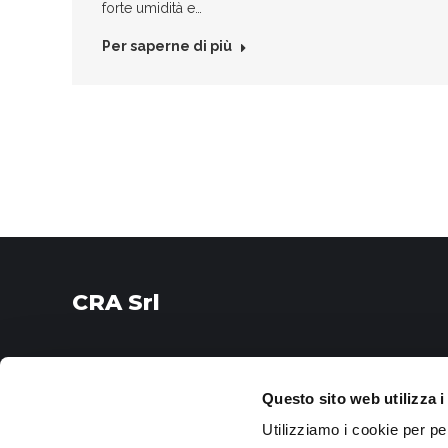
forte umidità e…
Per saperne di più
CRA Srl
via Provinciale Cotignola, 22/2
48022 Lugo, Ravenna
Questo sito web utilizza i
Utilizziamo i cookie per pe
I nostri orari