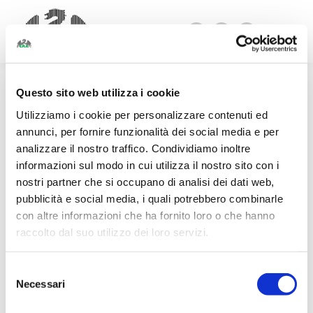
Facebook
Linkedin
Instagram
page
page
page
opens
opens
opens
Questo sito web utilizza i cookie
in
in
in
new
new
new
Utilizziamo i cookie per personalizzare contenuti ed
window
window
window
annunci, per fornire funzionalità dei social media e per
analizzare il nostro traffico. Condividiamo inoltre
informazioni sul modo in cui utilizza il nostro sito con i
nostri partner che si occupano di analisi dei dati web,
pubblicità e social media, i quali potrebbero combinarle
con altre informazioni che ha fornito loro o che hanno
raccolto dal suo utilizzo dei loro servizi.
Selezione
Necessari
del
consenso