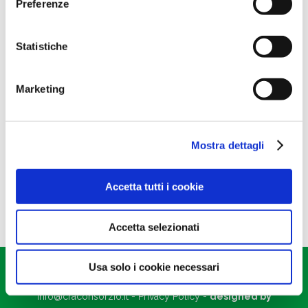
Preferenze
Calcio e boro: una sinergia
per frutti più consistenti
Statistiche
News
21 Maggio 2026
Marketing
Lo sapevi che il boro può migliorare l’assimilazione e
l’impiego del calcio nei tessuti vegetali? Calcio e
boro lavorano entrambi sulla struttura della parete
Mostra dettagli
cellulare. Il calcio contribuisce a stabilizzare…
Per saperne di più
Accetta tutti i cookie
Accetta selezionati
CRA srl
- CF/PI 01087180392 - via Provinciale Cotignola, 22/2
Usa solo i cookie necessari
– Lugo, 48022 Ravenna -
+39 0545 24461
-
info@craconsorzio.it
-
Privacy Policy
-
designed by