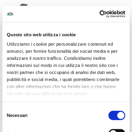
Facebook
Linkedin
Instagram
page
page
page
opens
opens
opens
Questo sito web utilizza i cookie
in
in
in
Utilizziamo i cookie per personalizzare contenuti ed
new
new
new
annunci, per fornire funzionalità dei social media e per
window
window
window
analizzare il nostro traffico. Condividiamo inoltre
informazioni sul modo in cui utilizza il nostro sito con i
nostri partner che si occupano di analisi dei dati web,
pubblicità e social media, i quali potrebbero combinarle
con altre informazioni che ha fornito loro o che hanno
raccolto dal suo utilizzo dei loro servizi.
Selezione
Necessari
del
consenso