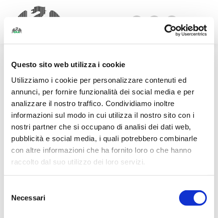
Facebook
Linkedin
Instagram
page
page
page
opens
opens
opens
Questo sito web utilizza i cookie
in
in
in
new
new
new
Utilizziamo i cookie per personalizzare contenuti ed
window
window
window
annunci, per fornire funzionalità dei social media e per
analizzare il nostro traffico. Condividiamo inoltre
informazioni sul modo in cui utilizza il nostro sito con i
nostri partner che si occupano di analisi dei dati web,
pubblicità e social media, i quali potrebbero combinarle
con altre informazioni che ha fornito loro o che hanno
raccolto dal suo utilizzo dei loro servizi.
Selezione
Necessari
del
consenso