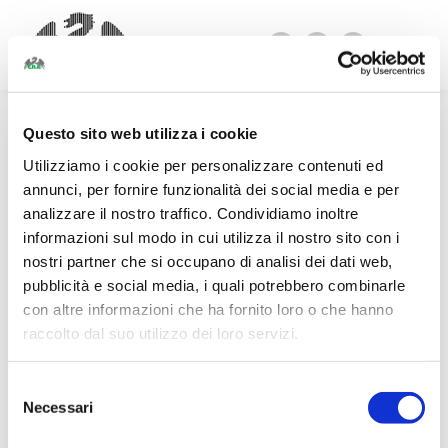
Facebook
Linkedin
Instagram
page
page
page
opens
opens
opens
in
in
in
Questo sito web utilizza i cookie
new
new
new
Utilizziamo i cookie per personalizzare contenuti ed
window
window
window
annunci, per fornire funzionalità dei social media e per
analizzare il nostro traffico. Condividiamo inoltre
informazioni sul modo in cui utilizza il nostro sito con i
nostri partner che si occupano di analisi dei dati web,
pubblicità e social media, i quali potrebbero combinarle
con altre informazioni che ha fornito loro o che hanno
raccolto dal suo utilizzo dei loro servizi.
Selezione
Necessari
del
consenso