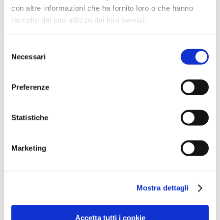
con altre informazioni che ha fornito loro o che hanno
raccolto dal suo utilizzo dei loro servizi.
Selezione
Necessari
del
consenso
Preferenze
Drupacee: chi ben comincia…
News
5 Aprile 2024
Statistiche
Le drupacee sono in fase di
scamiciatura/ingrossamento frutti. Si consiglia
Marketing
l’applicazione fogliare con CALCIO 250 3-5 Kg/Ha in
miscela con ZEO PRO 2-3 Kg/Ha per la difesa da
attacchi di…
Mostra dettagli
Per saperne di più
Accetta tutti i cookie