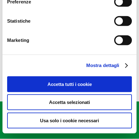
Preferenze
Prepariamo i letti di semina
News
25 Marzo 2024
Statistiche
Siamo in prossimità delle semine primaverili. Per la
pulizia del letto di semina si consiglia l’utilizzo di
Marketing
Glifosate (360 g/lt) 2-5 Lt/Ha + CARRIER 5 Lt/Ha. Si
raccomanda di mettere…
Mostra dettagli
Per saperne di più
Accetta tutti i cookie
Accetta selezionati
CRA srl
- CF/PI 01087180392 - via Provinciale Cotignola, 22/2
– Lugo, 48022 Ravenna -
+39 0545 24461
-
Usa solo i cookie necessari
info@craconsorzio.it
-
Privacy Policy
-
designed by
demarka