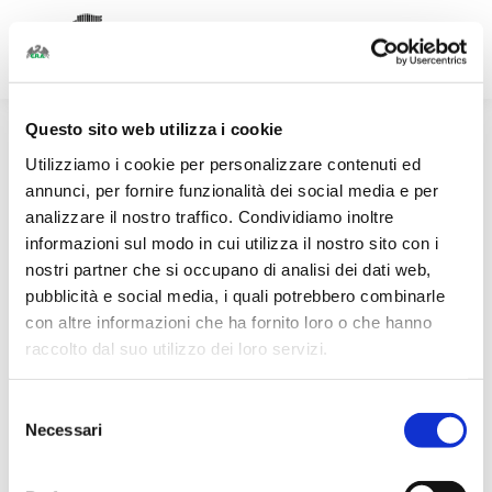
Facebook
Linkedin
Instagram
page
page
page
opens
opens
opens
Questo sito web utilizza i cookie
in
in
in
Utilizziamo i cookie per personalizzare contenuti ed
new
new
new
annunci, per fornire funzionalità dei social media e per
window
window
window
analizzare il nostro traffico. Condividiamo inoltre
informazioni sul modo in cui utilizza il nostro sito con i
nostri partner che si occupano di analisi dei dati web,
pubblicità e social media, i quali potrebbero combinarle
con altre informazioni che ha fornito loro o che hanno
raccolto dal suo utilizzo dei loro servizi.
Selezione
Necessari
del
consenso