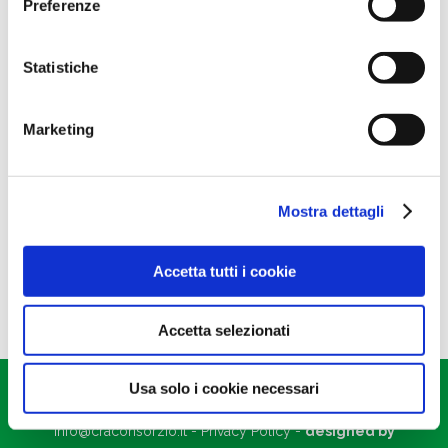
Preferenze
Cosa sono i Prodotti a
marchio?
Statistiche
News
6 Settembre 2020
Marketing
Sono prodotti studiati e sviluppati per rispondere alle
esigenze colturali. Una gamma di prodotti in continua
evoluzione che riesce a racchiudere l’esperienza del
Mostra dettagli
lavoro nei campi con l’alta tecnologia di…
Per saperne di più
Accetta tutti i cookie
Accetta selezionati
CRA srl
- CF/PI 01087180392 - via Provinciale Cotignola, 22/2
Usa solo i cookie necessari
– Lugo, 48022 Ravenna -
+39 0545 24461
-
info@craconsorzio.it
-
Privacy Policy
-
designed by