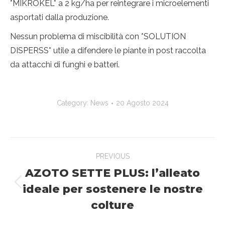
*MIKROKEL* a 2 kg/ha per reintegrare i microelementi
asportati dalla produzione.
Nessun problema di miscibilità con *SOLUTION
DISPERSS* utile a difendere le piante in post raccolta
da attacchi di funghi e batteri.
Category:
News
20 Agosto 2024
Post
PREVIOUS
navigation
AZOTO SETTE PLUS: l’alleato
ideale per sostenere le nostre
Previous
post:
colture