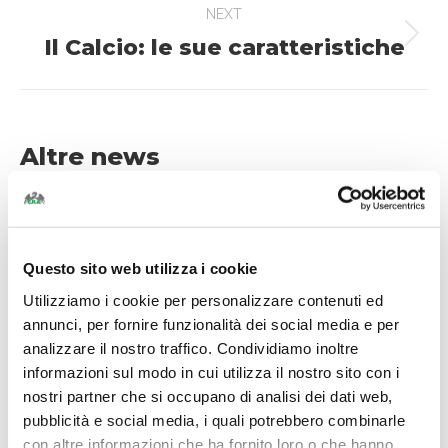
NEXT
Il Calcio: le sue caratteristiche
Next
post:
Altre news
Lepidotteri fitofagi: intervenire al
momento giusto
Questo sito web utilizza i cookie
8 Luglio 2026
Utilizziamo i cookie per personalizzare contenuti ed
annunci, per fornire funzionalità dei social media e per
Protezione naturale contro stress
analizzare il nostro traffico. Condividiamo inoltre
solare e insetti
informazioni sul modo in cui utilizza il nostro sito con i
4 Giugno 2026
nostri partner che si occupano di analisi dei dati web,
pubblicità e social media, i quali potrebbero combinarle
con altre informazioni che ha fornito loro o che hanno
Calcio e boro: una sinergia per frutti