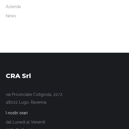
Azienda
News
CRA Srl
via Provinciale Cotignola, 22/2
48022 Lugo, Ravenna
I nostri orari
dal Lunedì al Venerdì