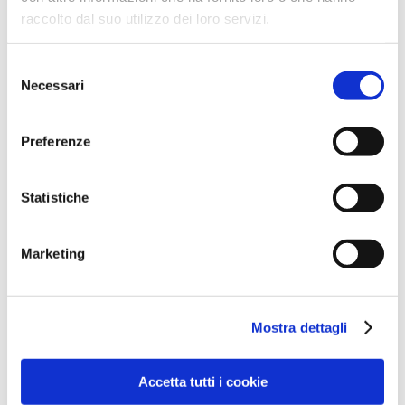
raccolto dal suo utilizzo dei loro servizi.
più consistenti
21 Maggio 2026
Selezione
Necessari
del
Calcio + Alga Maxima: frutti più
consenso
consistenti e resistenti
Preferenze
6 Maggio 2026
Statistiche
Marketing
Ricerca
Mostra dettagli
Search:
Accetta tutti i cookie